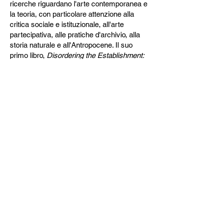
ricerche riguardano l'arte contemporanea e
la teoria, con particolare attenzione alla
critica sociale e istituzionale, all'arte
partecipativa, alle pratiche d'archivio, alla
storia naturale e all'Antropocene. Il suo
primo libro,
Disordering the Establishment:
Participatory Art and Institutional Critique in
France,
1958-1981
è stato pubblicato dalla
Duke University Press nel 2020. I suoi
articoli, recensioni e traduzioni sono
apparsi su
Art Journal, Nonsite.org,
caa.reviews, ASAP Journal, Tacet
Experimental Music Review, Asymmetry
Music Magazine e France and the Visual
Arts since 1945: Remapping European
Postwar and Contemporary Art
.
LEGGI IL TESTO CRITICO